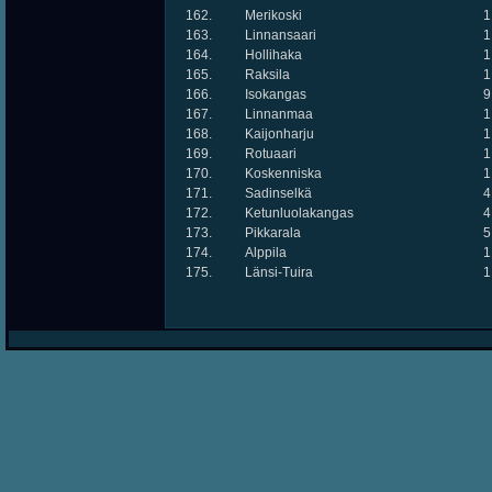
162.
Merikoski
1
163.
Linnansaari
1
164.
Hollihaka
1
165.
Raksila
1
166.
Isokangas
9
167.
Linnanmaa
1
168.
Kaijonharju
1
169.
Rotuaari
1
170.
Koskenniska
1
171.
Sadinselkä
4
172.
Ketunluolakangas
4
173.
Pikkarala
5
174.
Alppila
1
175.
Länsi-Tuira
1