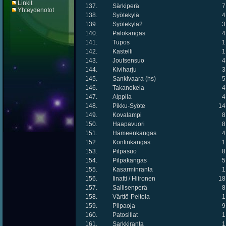
Linkit
137.
Särkiperä
7
Yhteydenotot
138.
Syötekylä
4
139.
Syötekylä2
3
140.
Palokangas
4
141.
Tupos
1
142.
Kastelli
1
143.
Joutsensuo
4
144.
Kiviharju
3
145.
Sankivaara (hs)
5
146.
Takanokela
4
147.
Alppila
4
148.
Pikku-Syöte
14
149.
Kovalampi
8
150.
Haapavuori
8
151.
Hämeenkangas
4
152.
Kontinkangas
1
153.
Pilpasuo
8
154.
Pilpakangas
5
155.
Kasarminranta
1
156.
Iinatti / Hiironen
18
157.
Sallisenperä
8
158.
Värttö-Peltola
1
159.
Pilpaoja
9
160.
Patosillat
1
161.
Sarkkiranta
1