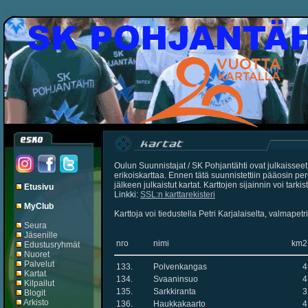
Oulun Suunnistajat / SK Pohjantähti ovat julkaisseet
erikoiskarttaa. Ennen tätä suunnistettiin pääosin p
jälkeen julkaistut kartat. Karttojen sijainnin voi tark
Etusivu
Linkki:
SSL:n karttarekisteri
MyClub
Karttoja voi tiedustella Petri Karjalaiselta, valmape
Seura
Jäsenille
nro
nimi
km2
Edustusryhmät
Nuoret
Palvelut
133.
Polvenkangas
4
Kartat
134.
Svaaninsuo
4
Kilpailut
135.
Sarkkiranta
3
Blogit
Arkisto
136.
Haukkakaarto
4