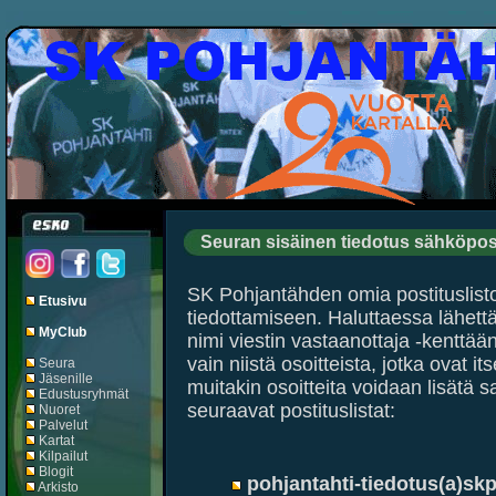
Seuran sisäinen tiedotus sähköpost
SK Pohjantähden omia postituslist
Etusivu
tiedottamiseen. Haluttaessa lähettää 
MyClub
nimi viestin vastaanottaja -kenttään
vain niistä osoitteista, jotka ovat it
Seura
Jäsenille
muitakin osoitteita voidaan lisätä sa
Edustusryhmät
seuraavat postituslistat:
Nuoret
Palvelut
Kartat
Kilpailut
Blogit
pohjantahti-tiedotus(a)skp
Arkisto