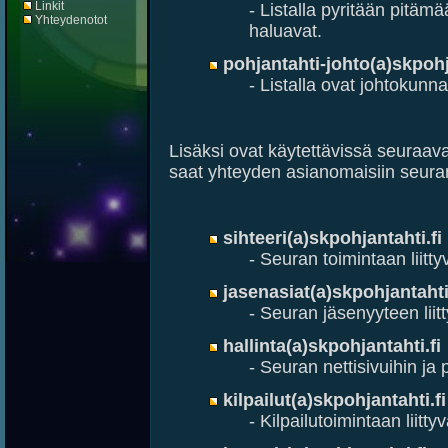
Linkit
- Listalla pyritään pitämä
Yhteydenotot
haluavat.
pohjantahti-johto(a)skpohj
- Listalla ovat johtokunn
Lisäksi ovat käytettävissä seuraava
saat yhteyden asianomaisiin seuran
sihteeri(a)skpohjantahti.fi
- Seuran toimintaan liittyv
jasenasiat(a)skpohjantahti
- Seuran jäsenyyteen liitt
hallinta(a)skpohjantahti.fi
- Seuran nettisivuihin ja po
kilpailut(a)skpohjantahti.fi
- Kilpailutoimintaan liitty