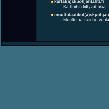
kartat(a)skpohjantahti.fi
- Karttoihin liittyvät asia
muuttolaatikot(a)skpohjant
- Muuttolaatikoiden vuok