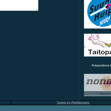
Pohjantähteä 
Tweets by @twittername