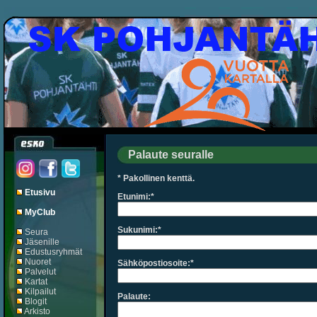
Palaute seuralle
* Pakollinen kenttä.
Etusivu
Etunimi:*
MyClub
Sukunimi:*
Seura
Jäsenille
Edustusryhmät
Nuoret
Sähköpostiosoite:*
Palvelut
Kartat
Kilpailut
Palaute:
Blogit
Arkisto