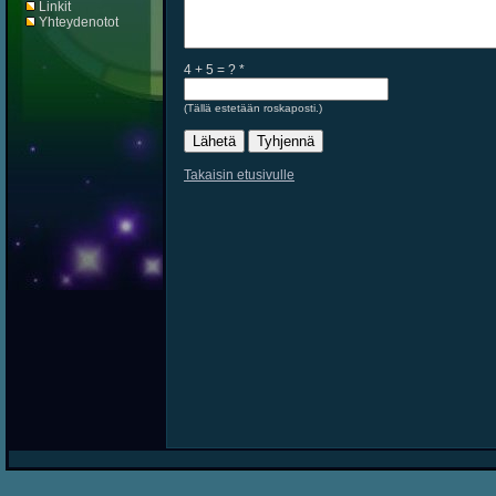
Linkit
Yhteydenotot
4 + 5 = ?
*
(Tällä estetään roskaposti.)
Takaisin etusivulle