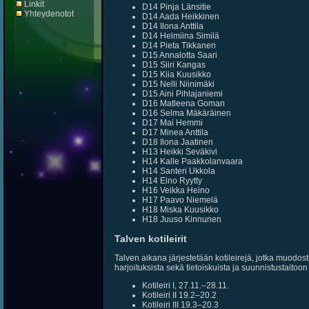
Linkit
D14 Pinja Länsitie
Yhteydenotot
D14 Aada Heikkinen
D14 Ilona Anttila
D14 Helmiina Similä
D14 Pieta Tikkanen
D15 Annalotta Saari
D15 Siiri Kangas
D15 Kiia Kuusikko
D15 Nelli Niinimäki
D15 Aini Pihlajaniemi
D16 Matleena Goman
D16 Selma Mäkäräinen
D17 Mai Hemmi
D17 Minea Anttila
D18 Ilona Jaatinen
H13 Heikki Seväkivi
H14 Kalle Paakkolanvaara
H14 Santeri Ukkola
H14 Eino Ryytty
H16 Veikka Heino
H17 Paavo Niemelä
H18 Miska Kuusikko
H18 Juuso Kinnunen
Talven kotileirit
Talven aikana järjestetään kotileirejä, jotka muodost
harjoituksista sekä tietoiskuista ja suunnistustaitoon l
Kotileiri I, 27.11.–28.11.
Kotileiri II 19.2–20.2
Kotileiri III 19.3–20.3