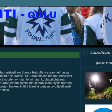
[Kaikki tap
unnistusliiton Suunta Huipulle -seuraohjelmassa,
äminen seuroissa. Seuraohjelmalla tuetaan erityisesti
tä nuorten ryhmän toimintaan kuuluvat ohjelman
seuraohjelman myötä toteutetaan lisäleiritystä nuorten
ojen kesken. Näillä leireillä tuetaan tavoitteellisesti
ennusta.