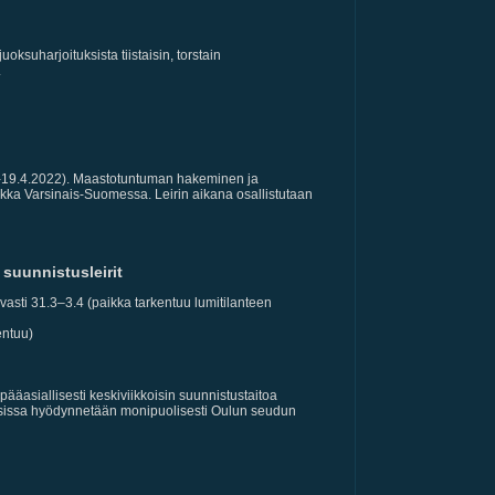
uoksuharjoituksista tiistaisin, torstain
.
4.-19.4.2022). Maastotuntuman hakeminen ja
ikka Varsinais-Suomessa. Leirin aikana osallistutaan
suunnistusleirit
avasti 31.3–3.4 (paikka tarkentuu lumitilanteen
entuu)
ääasiallisesti keskiviikkoisin suunnistustaitoa
tuksissa hyödynnetään monipuolisesti Oulun seudun