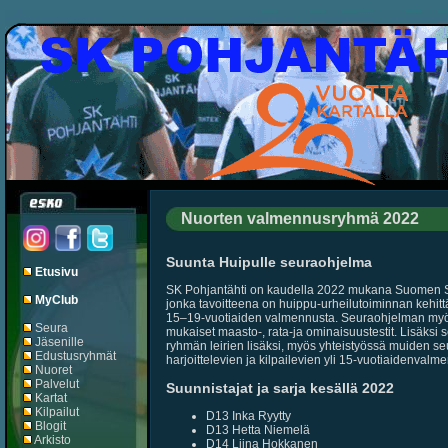
Nuorten valmennusryhmä 2022
Suunta Huipulle seuraohjelma
Etusivu
SK Pohjantähti on kaudella 2022 mukana Suomen Su
MyClub
jonka tavoitteena on huippu-urheilutoiminnan kehitt
15–19-vuotiaiden valmennusta. Seuraohjelman myö
Seura
mukaiset maasto-, rata-ja ominaisuustestit. Lisäksi 
Jäsenille
ryhmän leirien lisäksi, myös yhteistyössä muiden seur
Edustusryhmät
harjoittelevien ja kilpailevien yli 15-vuotiaidenvalm
Nuoret
Palvelut
Suunnistajat ja sarja kesällä 2022
Kartat
Kilpailut
D13 Inka Ryytty
Blogit
D13 Hetta Niemelä
Arkisto
D14 Liina Hokkanen