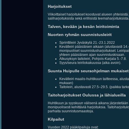
Harjoitukset
Viikoittaiset harjoitukset koostuvat alueen yhteisistä j
saliharjoituksista sekä erillisistä teemaharjoituksista
Talven, kevään ja kesän leiritoiminta
Nuorten ryhmän suunnistusleirit
Sprinttileiri Jyväskylä 21.-23.1.2022
Kevätleiri pääsiäisen aikaan (alustavasti 1
monipuoliset suunnistusharjoitukset. Leiripa
yhteen pääsiäisen ajan suunnistuskisaan.
Alkusyksyn taitoleiri, Pohjois-Karjala 5.-7.8.
Syys/seura leirilokakuussa (aika avoin).
Suunta Huipulle seuraohjelman mukaiset 
Kevätleiri maalis-huhtikuun taitteessa, alust
mukaan)
Taitoleiri, alustavasti 27.5–29.5. (paikka tark
Taitoharjoitukset Oulussa ja lähialueilla
Huhtikuun ja syyskuun välisenä aikana järjestetään p
monipuolisesti kehittäviä harjoituksia. Taitoharjoi
parhaita suunnistusmaastoja.
Kilpailut
Vuoden 2022 pääkilpailuja ovat: