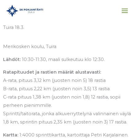
Siirry
sisältöön
Tuira 18.3.
Merikosken koulu, Tuira
Lähdöt:
10:30-11:30, maali sulkeutuu klo 12:30.
Ratapituudet ja rastien määrät alustavasti:
A-rata, pituus 3,12 km (juosten noin 5) 18 rastia
B-rata, pituus 2,22 km (juosten noin 3,5) 13 rastia
C-rata pituus 1,38 km (juosten noin 1,8) 12 rastia, sopii
perheen pienimmille.
Sprintti/taitorata, jonka alkuverryttelynä valinnainen väylä
1,8 km, sprintin pituus 2,35 km (juosten noin 3) 17 rastia.
Kartta:
1:4000 sprinttikartta, kartoittaja Petri Karjalainen.