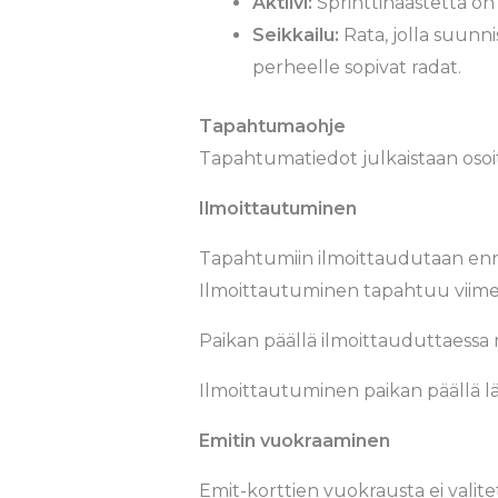
Aktiivi:
Sprinttihaastetta on
Seikkailu:
Rata, jolla suunn
perheelle sopivat radat.
Tapahtumaohje
Tapahtumatiedot julkaistaan osoi
Ilmoittautuminen
Tapahtumiin ilmoittaudutaan enn
Ilmoittautuminen tapahtuu viime
Paikan päällä ilmoittauduttaessa ma
Ilmoittautuminen paikan päällä lä
Emitin vuokraaminen
Emit-korttien vuokrausta ei valitett