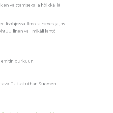
en välttämiseksi ja hölkkäillä
isohjeissa. Ilmoita nimesi ja jos
tuullinen väli, mikäli lähtö
ta emitin purkuun.
tettava. Tutustuthan Suomen