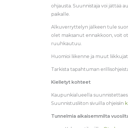
ohjausta. Suunnistaja voi jättää
paikalle.
Alkuverryttelyn jälkeen tule suora
olet maksanut ennakkoon, voit otta
ruuhkautuu.
Huomioi liikenne ja muut liikkujat. 
Tarkista tapahtuman erillisohjeist
Kielletyt kohteet
Kaupunkialueella suunnistettaess
Suunnistusliiton sivuilla ohjeisiin
k
Tunnelmia aikaisemmilta vuosilt