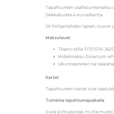
Tapahtumien osallistumismaksu on
Seikkailurata 4 euroa/kartta.
SK Pohjantähden lapset, nuoret j
Maksutavat
Tilisiirto tilille FI70 5741
Mobiilimaksu (Smartum, ePa
Liikuntasetelien tai tasara
Kartat
Tapahtumien kartat ovat laadukk
Toiminta tapahtumapaikalla
Suosi polkupyörää, mutta muista