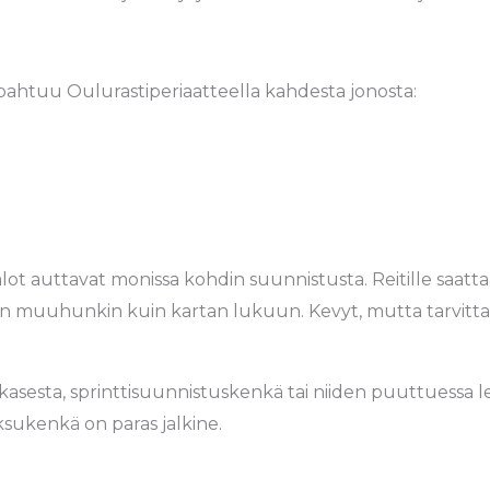
apahtuu Oulurastiperiaatteella kahdesta jonosta:
t auttavat monissa kohdin suunnistusta. Reitille saatta
an muuhunkin kuin kartan lukuun. Kevyt, mutta tarvitta
kkasesta, sprinttisuunnistuskenkä tai niiden puuttuessa l
uoksukenkä on paras jalkine.