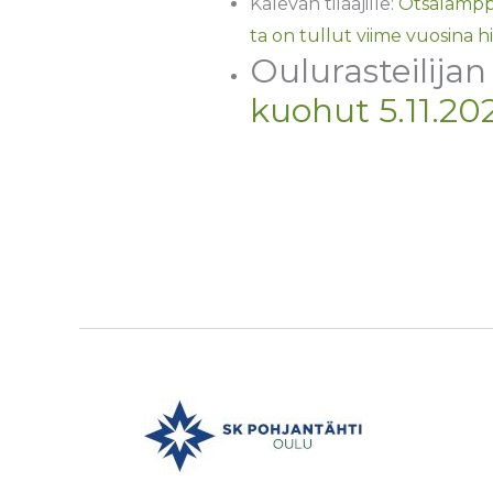
Kalevan tilaajille:
Ot­sa­lamp­p
ta on tullut viime vuosina hi
Oulurasteilijan
kuohut 5.11.20