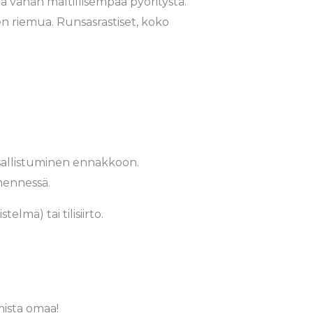
a vähän maltillisempaa pyöritystä.
en riemua. Runsasrastiset, koko
sallistuminen ennakkoon.
mennessä.
lmä) tai tilisiirto.
omista omaa!