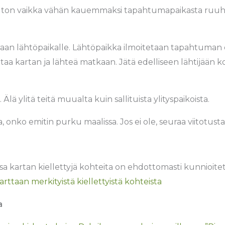
 auton vaikka vähän kauemmaksi tapahtumapaikasta ruuhki
an lähtöpaikalle. Lähtöpaikka ilmoitetaan tapahtuman erill
a kartan ja lähteä matkaan. Jätä edelliseen lähtijään koh
Älä ylitä teitä muualta kuin sallituista ylityspaikoista.
a, onko emitin purku maalissa. Jos ei ole, seuraa viitotus
a kartan kiellettyjä kohteita on ehdottomasti kunnioi
arttaan merkityistä kiellettyistä kohteista
a