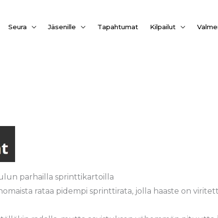
Seura
Jäsenille
Tapahtumat
Kilpailut
Valme
n parhailla sprinttikartoilla
aista rataa pidempi sprinttirata, jolla haaste on viritett