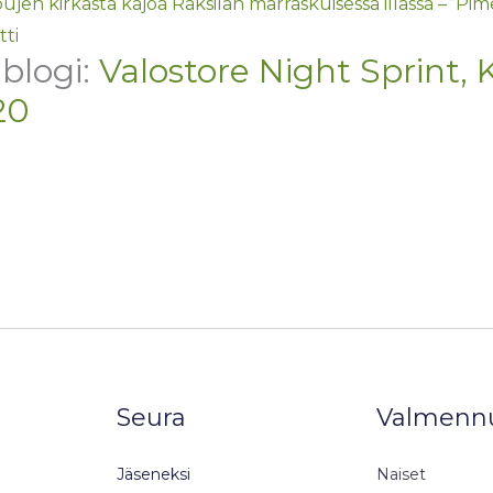
u­jen kir­kas­ta kajoa Rak­si­lan mar­ras­kui­ses­sa illassa – ”P
tti
 blogi:
Valostore Night Sprint,
20
Seura
Valmenn
Jäseneksi
Naiset