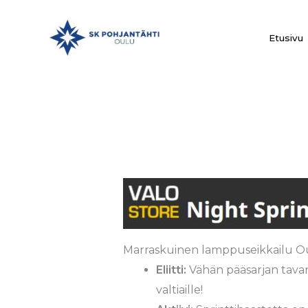
Siirry
sisältöön
Etusivu
Marraskuinen lamppuseikkailu Oulu
Eliitti:
Vähän pääsarjan tavanom
valtiaille!