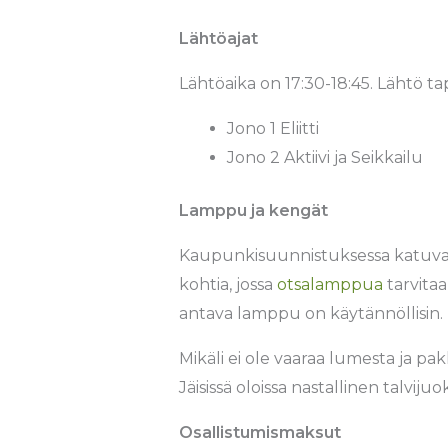
Lähtöajat
Lähtöaika on 17:30-18:45. Lähtö t
Jono 1 Eliitti
Jono 2 Aktiivi ja Seikkailu
Lamppu ja kengät
Kaupunkisuunnistuksessa katuvalo
kohtia, jossa
otsalamppua
tarvita
antava lamppu on käytännöllisin.
Mikäli ei ole vaaraa lumesta ja pa
Jäisissä oloissa nastallinen talvij
Osallistumismaksut