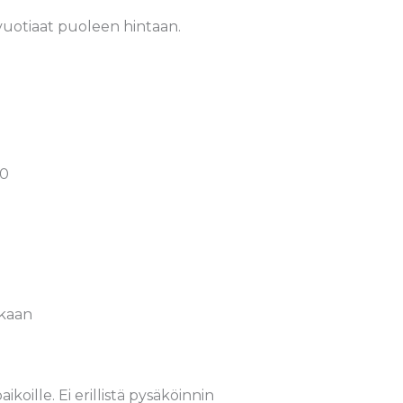
vuotiaat puoleen hintaan.
50
ukaan
ikoille. Ei erillistä pysäköinnin