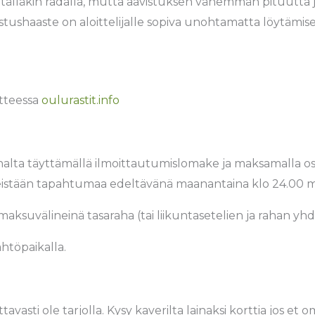
 tälläkin radalla, mutta aavistuksen vähemmän pituutta j
istushaaste on aloittelijalle sopiva unohtamatta löytämis
tteessa
oulurastit.info
alta täyttämällä ilmoittautumislomake ja maksamalla o
istään tapahtumaa edeltävänä maanantaina klo 24.00 
ksuvälineinä tasaraha (tai liikuntasetelien ja rahan yhdiste
htöpaikalla.
avasti ole tarjolla. Kysy kaverilta lainaksi korttia jos et 