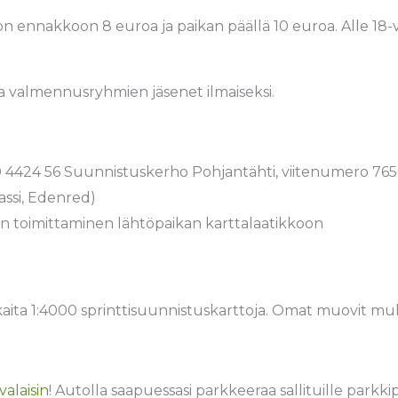
 ennakkoon 8 euroa ja paikan päällä 10 euroa. Alle 18-
a valmennusryhmien jäsenet ilmaiseksi.
 3620 4424 56 Suunnistuskerho Pohjantähti, viitenumero 76
ssi, Edenred)
han toimittaminen lähtöpaikan karttalaatikkoon
aita 1:4000 sprinttisuunnistuskarttoja. Omat muovit m
valaisin
! Autolla saapuessasi parkkeeraa sallituille parkkipa