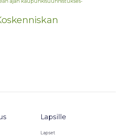
imeän ajan kau­pun­ki­suun­nis­tuk­ses­
 Koskenniskan
us
Lapsille
Lapset