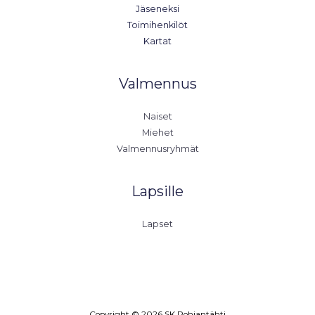
Jäseneksi
Toimihenkilöt
Kartat
Valmennus
Naiset
Miehet
Valmennusryhmät
Lapsille
Lapset
Copyright © 2026 SK Pohjantähti