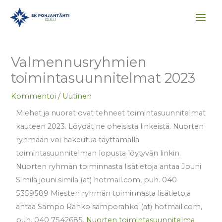
Siirry
sisältöön
Valmennusryhmien
toimintasuunnitelmat 2023
Kommentoi
/
Uutinen
Miehet ja nuoret ovat tehneet toimintasuunnitelmat
kauteen 2023. Löydät ne oheisista linkeistä. Nuorten
ryhmään voi hakeutua täyttämällä
toimintasuunnitelman lopusta löytyvän linkin.
Nuorten ryhmän toiminnasta lisätietoja antaa Jouni
Similä jouni.simila (at) hotmail.com, puh. 040
5359589 Miesten ryhmän toiminnasta lisätietoja
antaa Sampo Rahko samporahko (at) hotmail.com,
puh. 040 7542685.
Nuorten toimintasuunnitelma